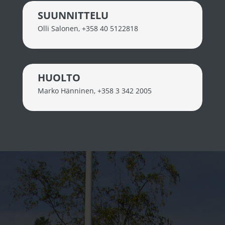
SUUNNITTELU
Olli Salonen
,
+358 40 5122818
HUOLTO
Marko Hänninen
,
+358 3 342 2005