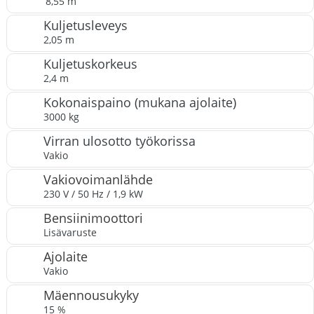
8,55 m
Kuljetusleveys
2,05 m
Kuljetuskorkeus
2,4 m
Kokonaispaino (mukana ajolaite)
3000 kg
Virran ulosotto työkorissa
Vakio
Vakiovoimanlähde
230 V / 50 Hz / 1,9 kW
Bensiinimoottori
Lisävaruste
Ajolaite
Vakio
Mäennousukyky
15 %