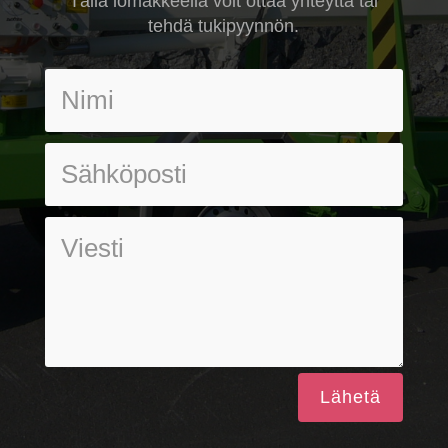
Tällä lomakkeella voit ottaa yhteyttä tai
tehdä tukipyynnön.
Lähetä