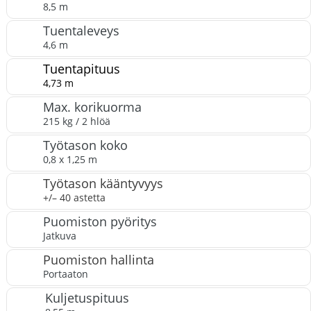
8,5 m
Tuentaleveys
4,6 m
Tuentapituus
4,73 m
Max. korikuorma
215 kg / 2 hlöä
Työtason koko
0,8 x 1,25 m
Työtason kääntyvyys
+/– 40 astetta
Puomiston pyöritys
Jatkuva
Puomiston hallinta
Portaaton
Kuljetuspituus