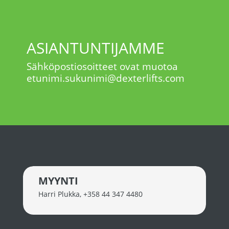
ASIANTUNTIJAMME
Sähköpostiosoitteet ovat muotoa
etunimi.sukunimi@dexterlifts.com
MYYNTI
Harri Plukka
,
+358 44 347 4480