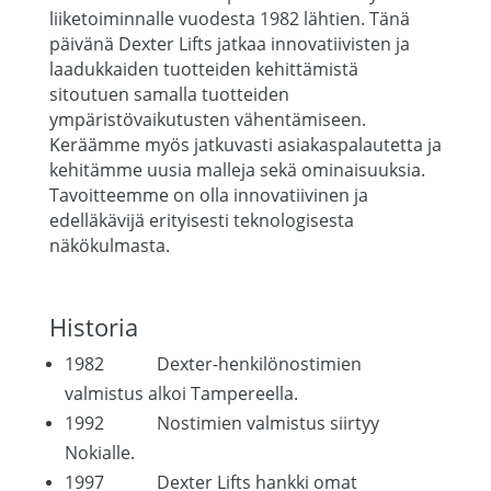
liiketoiminnalle vuodesta 1982 lähtien. Tänä
päivänä
Dexter Lifts jatkaa innovatiivisten ja
laadukkaiden tuotteiden kehittämistä
sitoutuen samalla tuotteiden
ympäristövaikutusten vähentämiseen.
Keräämme myös jatkuvasti asiakaspalautetta ja
kehitämme uusia malleja sekä ominaisuuksia.
Tavoitteemme on olla innovatiivinen ja
edelläkävijä erityisesti teknologisesta
näkökulmasta.
Historia
1982 Dexter-henkilönostimien
valmistus alkoi Tampereella.
1992 Nostimien valmistus siirtyy
Nokialle.
1997 Dexter Lifts hankki omat