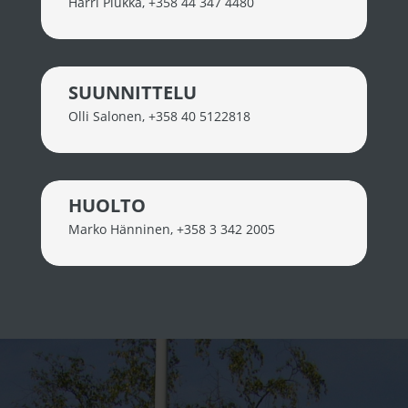
Harri Plukka
,
+358 44 347 4480
SUUNNITTELU
Olli Salonen
,
+358 40 5122818
HUOLTO
Marko Hänninen
,
+358 3 342 2005