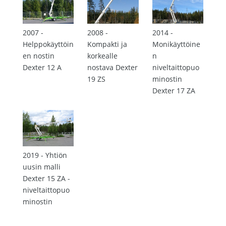
2007 -
2008 -
2014 -
Helppokäyttöin
Kompakti ja
Monikäyttöine
en nostin
korkealle
n
Dexter 12 A
nostava Dexter
niveltaittopuo
19 ZS
minostin
Dexter 17 ZA
2019 - Yhtiön
uusin malli
Dexter 15 ZA -
niveltaittopuo
minostin