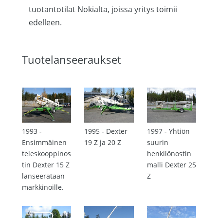
tuotantotilat Nokialta, joissa yritys toimii
edelleen.
Tuotelanseeraukset
1993 -
1995 - Dexter
1997 - Yhtiön
Ensimmäinen
19 Z ja 20 Z
suurin
teleskooppinos
henkilönostin
tin Dexter 15 Z
malli Dexter 25
lanseerataan
Z
markkinoille.