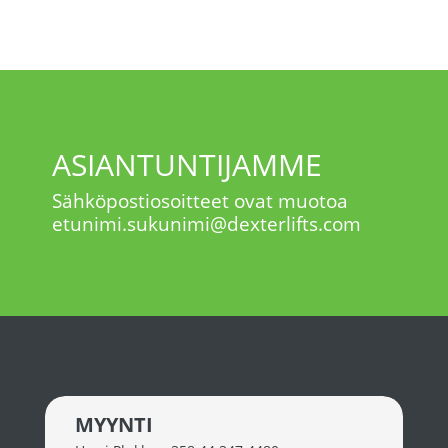
ASIANTUNTIJAMME
Sähköpostiosoitteet ovat muotoa
etunimi.sukunimi@dexterlifts.com
MYYNTI