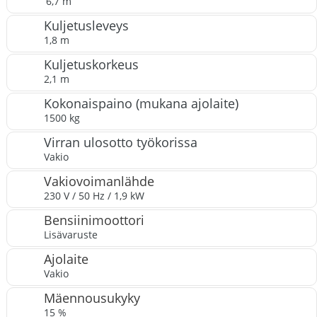
6,7 m
Kuljetusleveys
1,8 m
Kuljetuskorkeus
2,1 m
Kokonaispaino (mukana ajolaite)
1500 kg
Virran ulosotto työkorissa
Vakio
Vakiovoimanlähde
230 V / 50 Hz / 1,9 kW
Bensiinimoottori
Lisävaruste
Ajolaite
Vakio
Mäennousukyky
15 %