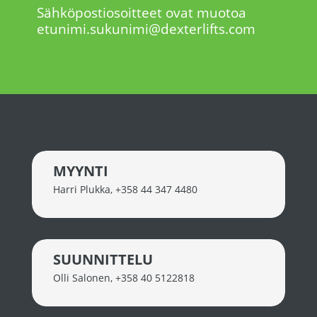
Sähköpostiosoitteet ovat muotoa
etunimi.sukunimi@dexterlifts.com
MYYNTI
Harri Plukka
,
+358 44 347 4480
SUUNNITTELU
Olli Salonen
,
+358 40 5122818