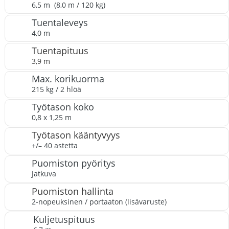
6,5 m (8,0 m / 120 kg)
Tuentaleveys
4,0 m
Tuentapituus
3,9 m
Max. korikuorma
215 kg / 2 hlöä
Työtason koko
0,8 x 1,25 m
Työtason kääntyvyys
+/– 40 astetta
Puomiston pyöritys
Jatkuva
Puomiston hallinta
2-nopeuksinen / portaaton (lisävaruste)
Kuljetuspituus