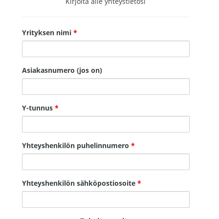
Kirjoita alle yhteystietosi
Yrityksen nimi
*
Asiakasnumero (jos on)
Y-tunnus
*
Yhteyshenkilön puhelinnumero
*
Yhteyshenkilön sähköpostiosoite
*